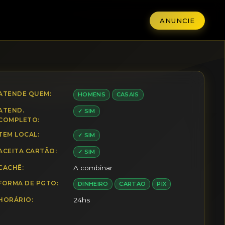
ANUNCIE
ATENDE QUEM:
HOMENS
CASAIS
ATEND.
✓ SIM
COMPLETO:
TEM LOCAL:
✓ SIM
ACEITA CARTÃO:
✓ SIM
CACHÊ:
A combinar
FORMA DE PGTO:
DINHEIRO
CARTAO
PIX
HORÁRIO:
24hs