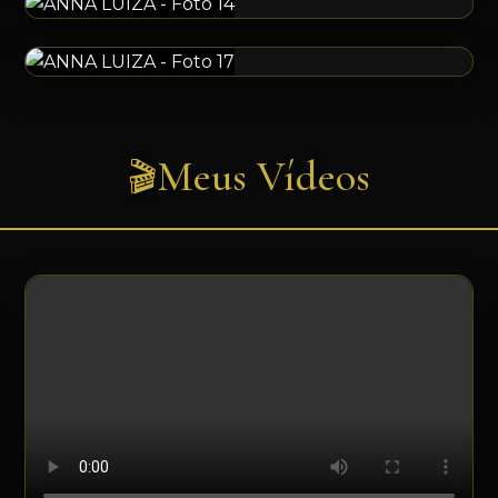
Meus Vídeos
🎬