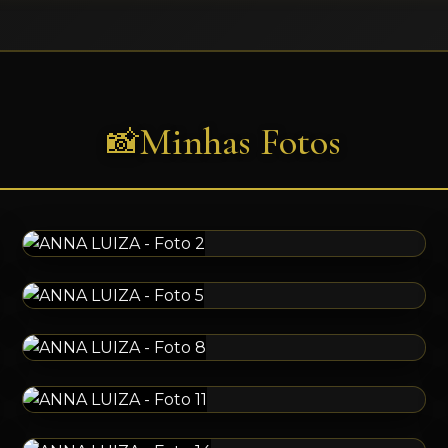
Minhas Fotos
📸