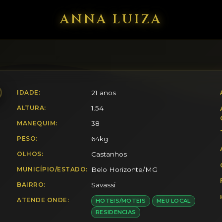
ANNA LUIZA
IDADE:
21 anos
ALTURA:
1.54
MANEQUIM:
38
PESO:
64kg
OLHOS:
Castanhos
MUNICÍPIO/ESTADO:
Belo Horizonte/MG
BAIRRO:
Savassi
ATENDE ONDE:
HOTEIS/MOTEIS
MEU LOCAL
RESIDENCIAS