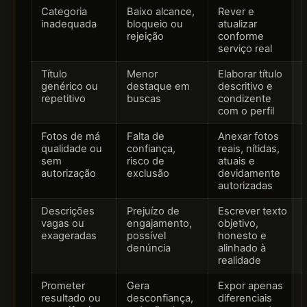
Categoria
Baixo alcance,
Rever e
inadequada
bloqueio ou
atualizar
rejeição
conforme
serviço real
Título
Menor
Elaborar título
genérico ou
destaque em
descritivo e
repetitivo
buscas
condizente
com o perfil
Fotos de má
Falta de
Anexar fotos
qualidade ou
confiança,
reais, nítidas,
sem
risco de
atuais e
autorização
exclusão
devidamente
autorizadas
Descrições
Prejuízo de
Escrever texto
vagas ou
engajamento,
objetivo,
exageradas
possível
honesto e
denúncia
alinhado à
realidade
Prometer
Gera
Expor apenas
resultado ou
desconfiança,
diferenciais