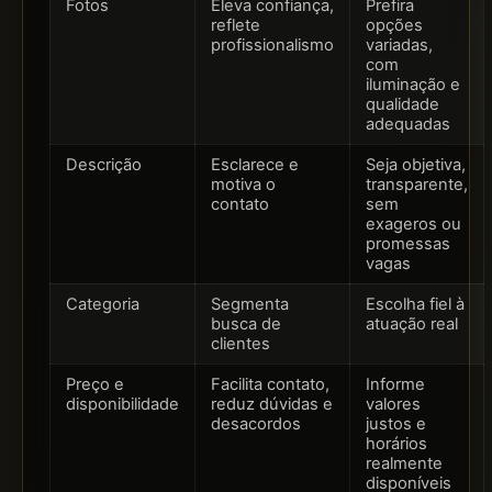
Fotos
Eleva confiança,
Prefira
reflete
opções
profissionalismo
variadas,
com
iluminação e
qualidade
adequadas
Descrição
Esclarece e
Seja objetiva,
motiva o
transparente,
contato
sem
exageros ou
promessas
vagas
Categoria
Segmenta
Escolha fiel à
busca de
atuação real
clientes
Preço e
Facilita contato,
Informe
disponibilidade
reduz dúvidas e
valores
desacordos
justos e
horários
realmente
disponíveis