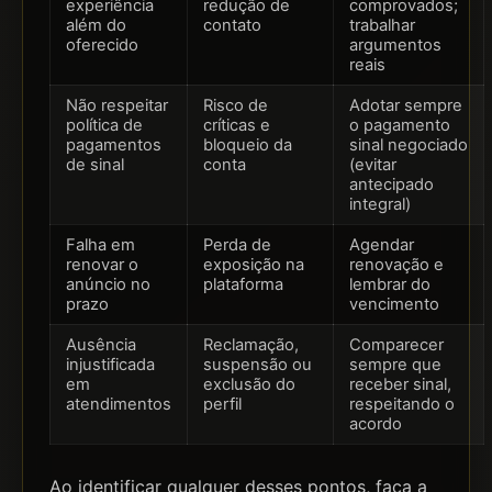
experiência
redução de
comprovados;
além do
contato
trabalhar
oferecido
argumentos
reais
Não respeitar
Risco de
Adotar sempre
política de
críticas e
o pagamento
pagamentos
bloqueio da
sinal negociado
de sinal
conta
(evitar
antecipado
integral)
Falha em
Perda de
Agendar
renovar o
exposição na
renovação e
anúncio no
plataforma
lembrar do
prazo
vencimento
Ausência
Reclamação,
Comparecer
injustificada
suspensão ou
sempre que
em
exclusão do
receber sinal,
atendimentos
perfil
respeitando o
acordo
Ao identificar qualquer desses pontos, faça a