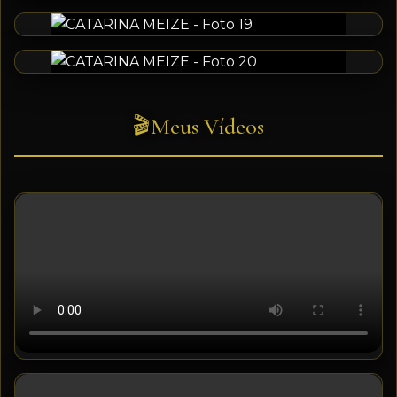
Meus Vídeos
🎬