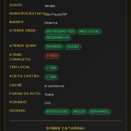
OLHOS:
Verdes
MUNICÍPIO/ESTADO:
São Paulo/SP
BAIRRO:
Moema
ATENDE ONDE:
HOTEIS/MOTEIS
MEU LOCAL
RESIDENCIAS
ATENDE QUEM:
HOMENS
CASAIS
ATEND.
✗ NÃO
COMPLETO:
TEM LOCAL:
✓ SIM
ACEITA CARTÃO:
✓ SIM
CACHÊ:
A combinar
FORMA DE PGTO:
Todos
HORÁRIO:
24h
IDIOMAS:
PORTUGUES
INGLES
ESPANHOL
SOBRE CATARINA: