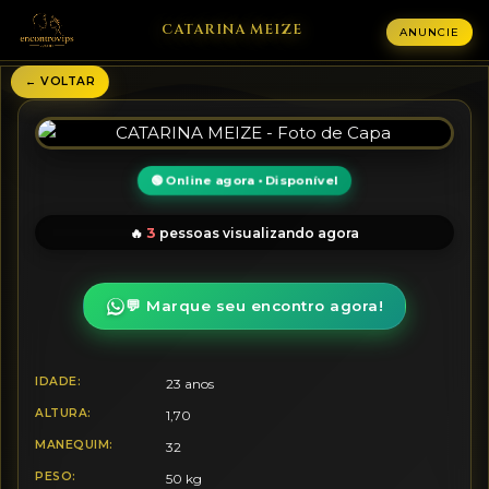
CATARINA MEIZE
ANUNCIE
← VOLTAR
🟢 Online agora • Disponível
3
🔥
pessoas visualizando agora
💬 Marque seu encontro agora!
IDADE:
23 anos
ALTURA:
1,70
MANEQUIM:
32
PESO:
50 kg