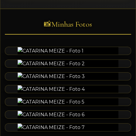
Minhas Fotos
📸