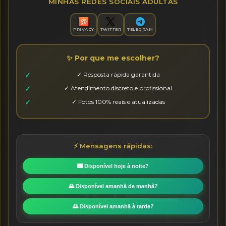
MINHAS REDES SOCIAIS ADULTAS
PRIVACY
TWITTER
TELEGRAM
✨ Por que me escolher?
✓ Resposta rápida garantida
✓ Atendimento discreto e profissional
✓ Fotos 100% reais e atualizadas
⚡ Mensagens rápidas:
🌃 Disponível hoje à noite?
🌄 Disponível amanhã de manhã?
🌅 Disponível amanhã à tarde?