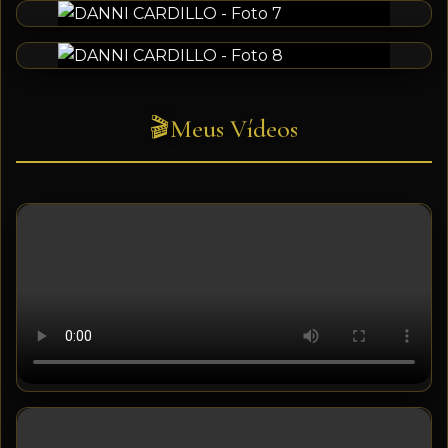
Meus Vídeos
🎬