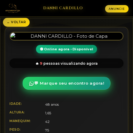
DANNI CARDILLO
ANUNCIE
← VOLTAR
🟢 Online agora • Disponível
9
🔥
pessoas visualizando agora
💬 Marque seu encontro agora!
IDADE:
48 anos
ALTURA:
1,65
MANEQUIM:
42
PESO:
75