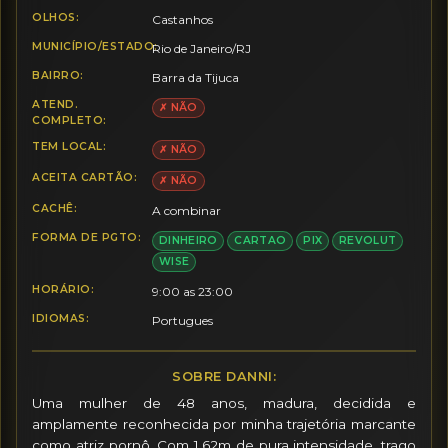
OLHOS:
Castanhos
MUNICÍPIO/ESTADO:
Rio de Janeiro/RJ
BAIRRO:
Barra da Tijuca
ATEND.
✗ NÃO
COMPLETO:
TEM LOCAL:
✗ NÃO
ACEITA CARTÃO:
✗ NÃO
CACHÊ:
A combinar
FORMA DE PGTO:
DINHEIRO
CARTAO
PIX
REVOLUT
WISE
HORÁRIO:
9:00 as 23:00
IDIOMAS:
Portugues
SOBRE DANNI:
Uma mulher de 48 anos, madura, decidida e 
amplamente reconhecida por minha trajetória marcante 
como atriz pornô. Com 1,62m de pura intensidade, trago 