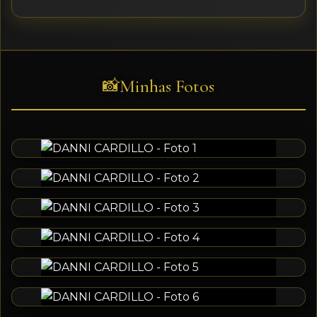
Minhas Fotos
📸