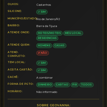
OLHOS:
Castanhos
SILICONE:
✓ SIM
MUNICÍPIO/ESTADO:
Rio de Janeiro/RJ
BAIRRO:
Barra da Tijuca
ATENDE ONDE:
HOTEIS/MOTEIS
MEU LOCAL
RESIDENCIAS
ATENDE QUEM:
HOMENS
CASAIS
ATEND.
✗ NÃO
COMPLETO:
TEM LOCAL:
✓ SIM
ACEITA CARTÃO:
✓ SIM
CACHÊ:
A combinar
FORMA DE PGTO:
DINHEIRO
CARTAO
PIX
TODOS
HORÁRIO:
Não informado
SOBRE GEOVANNA: