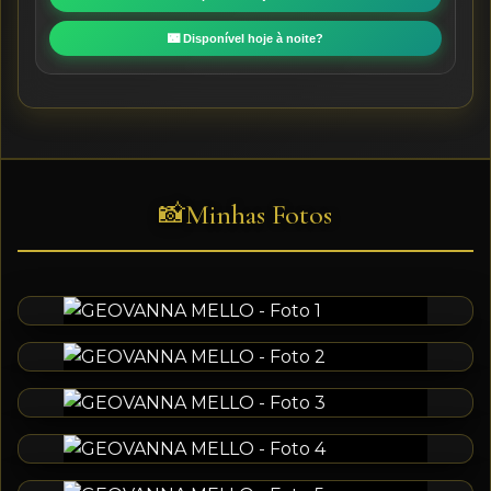
🌃 Disponível hoje à noite?
Minhas Fotos
📸