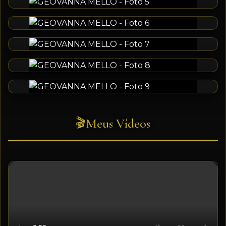
Meus Vídeos
🎬