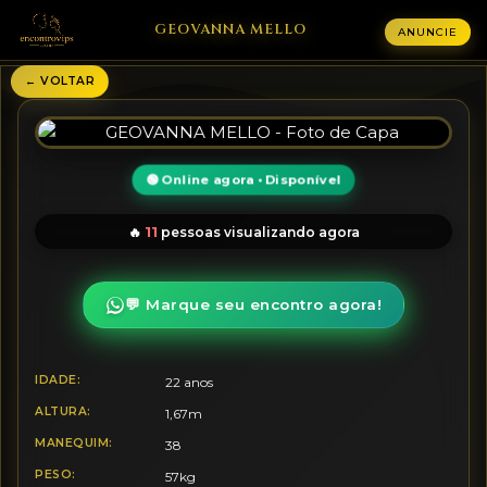
GEOVANNA MELLO
ANUNCIE
← VOLTAR
🟢 Online agora • Disponível
11
🔥
pessoas visualizando agora
💬 Marque seu encontro agora!
IDADE:
22 anos
ALTURA:
1,67m
MANEQUIM:
38
PESO:
57kg