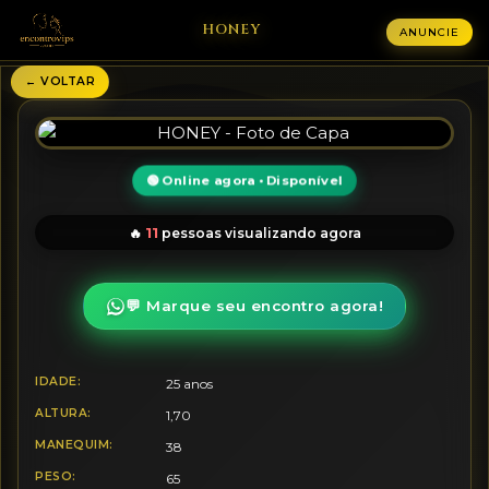
HONEY
ANUNCIE
← VOLTAR
🟢 Online agora • Disponível
11
🔥
pessoas visualizando agora
💬 Marque seu encontro agora!
IDADE:
25 anos
ALTURA:
1,70
MANEQUIM:
38
PESO:
65