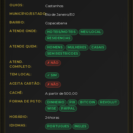
OLHOS:
Castanhos
MUNICÍPIO/ESTADO:
Rio de Janeiro/RJ
BAIRRO:
Copacabana
ATENDE ONDE:
HOTEIS/MOTEIS
MEU LOCAL
RESIDENCIAS
ATENDE QUEM:
HOMENS
MULHERES
CASAIS
SEM RESTRICOES
ATEND.
✗ NÃO
COMPLETO:
TEM LOCAL:
✓ SIM
ACEITA CARTÃO:
✗ NÃO
CACHÊ:
A partir de 500,00
FORMA DE PGTO:
DINHEIRO
PIX
BITCOIN
REVOLUT
WISE
PAYPAL
HORÁRIO:
24horas
IDIOMAS:
PORTUGUES
INGLES