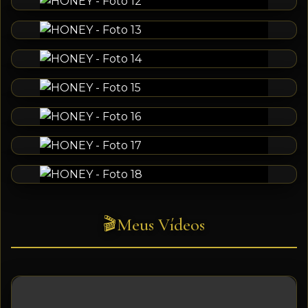
Meus Vídeos
🎬