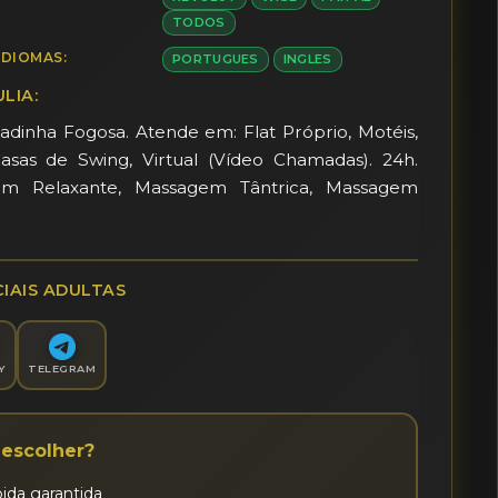
TODOS
IDIOMAS:
PORTUGUES
INGLES
LIA:
radinha Fogosa. Atende em: Flat Próprio, Motéis, 
Casas de Swing, Virtual (Vídeo Chamadas). 24h. 
gem Relaxante, Massagem Tântrica, Massagem 
IAIS ADULTAS
Y
TELEGRAM
escolher?
ida garantida