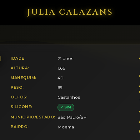
JULIA CALAZANS
IDADE:
21 anos
ALTURA:
1.66
MANEQUIM:
40
PESO:
69
OLHOS:
Castanhos
SILICONE:
✓ SIM
MUNICÍPIO/ESTADO:
São Paulo/SP
BAIRRO:
Moema