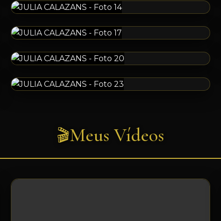
Meus Vídeos
🎬