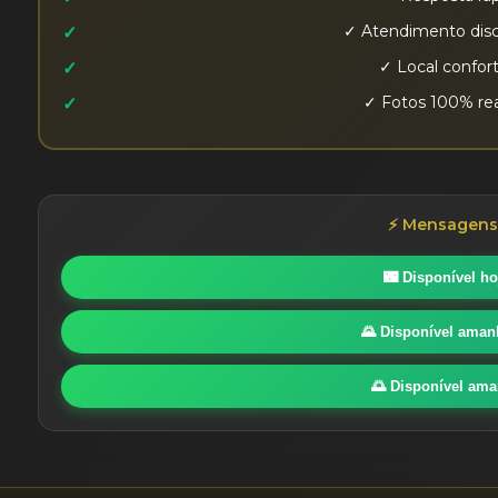
✓ Atendimento discr
✓ Local confor
✓ Fotos 100% rea
⚡ Mensagens 
🌃 Disponível ho
🌄 Disponível ama
🌅 Disponível ama