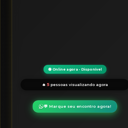
🟢 Online agora • Disponível
5
🔥
pessoas visualizando agora
💬 Marque seu encontro agora!