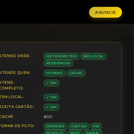
ANUNCIE
ATENDE ONDE:
HOTEIS/MOTEIS
MEU LOCAL
RESIDENCIAS
ATENDE QUEM:
HOMENS
CASAIS
ATEND.
✓ SIM
COMPLETO:
TEM LOCAL:
✓ SIM
ACEITA CARTÃO:
✓ SIM
CACHÊ:
800
FORMA DE PGTO:
DINHEIRO
CARTAO
PIX
REVOLUT
WISE
PAYPAL