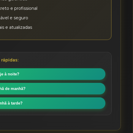
eto e profissional
tável e seguro
is e atualizadas
rápidas:
je à noite?
nhã de manhã?
nhã à tarde?