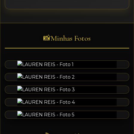
Minhas Fotos
📸