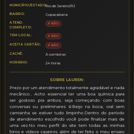
MUNICÍPIO/ESTADO:
Rio de Janeiro/RJ
BAIRRO:
Copacabana
ATEND.
✗ NÃO
COMPLETO:
TEM LOCAL:
✗ NÃO
ACEITA CARTÃO:
✗ NÃO
CACHÊ:
À combinar.
HORÁRIO:
24 horas
SOBRE LAUREN:
Prezo por um atendimento totalmente agradável e nada 
mecânico… Acho essencial ter uma boa química para 
ser gostoso pra ambos, seja começando com boas 
conversas ou preliminares ☺️Beijo na boca, oral sem 
camisinha se estiver tudo limpinho.Dentro do período 
de atendimento escolhido você pode finalizar mais de 
uma vez.No meu perfil do site tem todas as minhas 
fotos e vídeos caseiros, além de ter feito o meu ensaio 