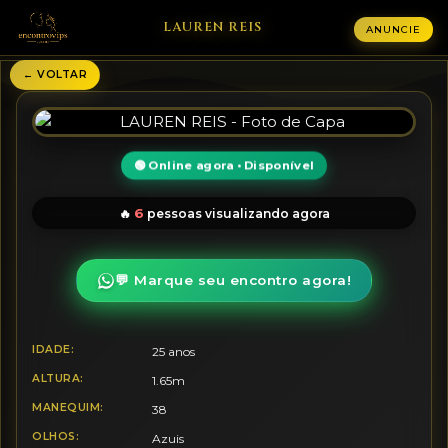
LAUREN REIS
ANUNCIE
← VOLTAR
🟢 Online agora • Disponível
6
🔥
pessoas visualizando agora
💬 Marque seu encontro agora!
IDADE:
25 anos
ALTURA:
1.65m
MANEQUIM:
38
OLHOS:
Azuis