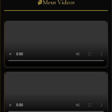
Meus Vídeos
🎬