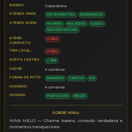
BAIRRO:
Copacabana
ATENDE ONDE:
HOTEIS/MOTEIS
RESIDENCIAS
ATENDE QUEM:
HOMENS
MULHERES
CASAIS
SEM RESTRICOES
ATEND.
✗ NÃO
COMPLETO:
TEM LOCAL:
✗ NÃO
ACEITA CARTÃO:
✓ SIM
CACHÊ:
A combinar
FORMA DE PGTO:
DINHEIRO
CARTAO
PIX
HORÁRIO:
A combinar
IDIOMAS:
PORTUGUES
INGLES
SOBRE NINA:
NINA MELO — Charme baiano, conexão verdadeira e 
momentos inesquecíveis
