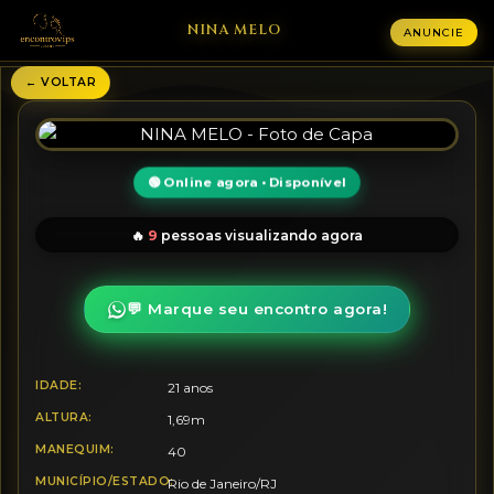
NINA MELO
ANUNCIE
← VOLTAR
🟢 Online agora • Disponível
9
🔥
pessoas visualizando agora
💬 Marque seu encontro agora!
IDADE:
21 anos
ALTURA:
1,69m
MANEQUIM:
40
MUNICÍPIO/ESTADO:
Rio de Janeiro/RJ