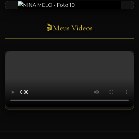
Meus Vídeos
🎬