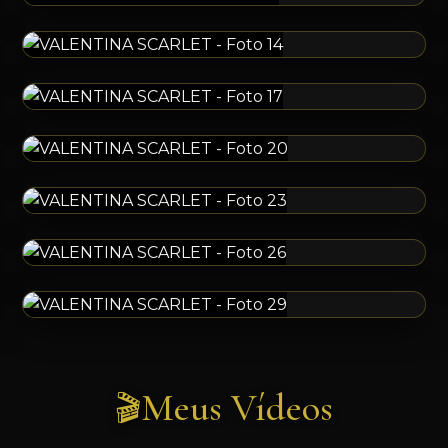
Meus Vídeos
🎬