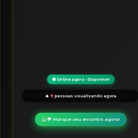
🟢 Online agora • Disponível
9
🔥
pessoas visualizando agora
💬 Marque seu encontro agora!