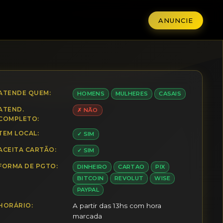
ANUNCIE
ATENDE QUEM:
HOMENS
MULHERES
CASAIS
ATEND.
✗ NÃO
COMPLETO:
TEM LOCAL:
✓ SIM
ACEITA CARTÃO:
✓ SIM
FORMA DE PGTO:
DINHEIRO
CARTAO
PIX
BITCOIN
REVOLUT
WISE
PAYPAL
HORÁRIO:
A partir das 13hs com hora
marcada