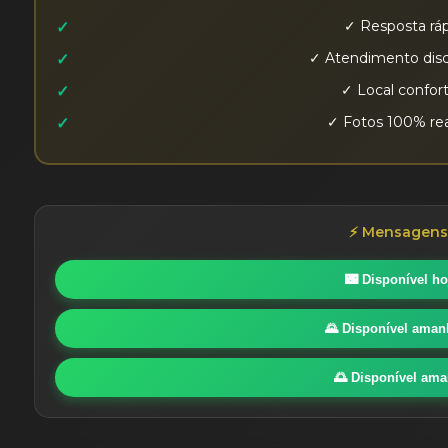
✓ Resposta ráp
✓ Atendimento discr
✓ Local confor
✓ Fotos 100% rea
⚡ Mensagens 
🌃 Disponível ho
🌄 Disponível ama
🌅 Disponível ama