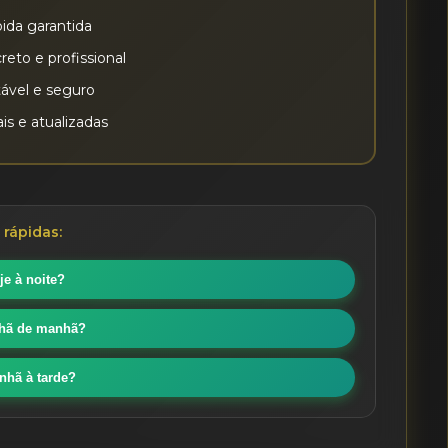
ida garantida
eto e profissional
tável e seguro
is e atualizadas
rápidas:
je à noite?
nhã de manhã?
nhã à tarde?