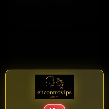
Fortaleza CE, Vitória ES, Goiânia
e em expansão
para outras localidades. Cada perfil publicado é de
responsabilidade exclusiva da própria anunciante,
incluindo textos, imagens, valores, horários e
informações apresentadas no anúncio.
Todas as anunciantes são maiores de 18 anos,
atuam de forma independente e não possuem
qualquer vínculo empregatício, societário ou
contratual com o site, além da contratação do
espaço publicitário pelo período escolhido. As
condições de atendimento, preços cobrados e os
serviços oferecidos são definidos exclusivamente
pela anunciante.
Os atendimentos são negociados diretamente
entre usuários e anunciantes, sem qualquer
intermediação do Encontro Vips. O site não tem
conhecimento, controle ou responsabilidade sobre