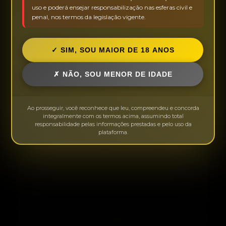
de contas de titularidade da anunciante.
uso e poderá ensejar responsabilização nas esferas civil e
penal, nos termos da legislação vigente.
Também podemos remover anunciantes que
recebam um número elevado de reclamações ou
que, de qualquer forma, comprometam a reputação
✓ SIM, SOU MAIOR DE 18 ANOS
da plataforma — como, por exemplo, o recebimento
de sinal via Pix sem comparecimento ao
✗ NÃO, SOU MENOR DE IDADE
atendimento. Eventuais conflitos entre usuários e
anunciantes devem ser resolvidos diretamente
Ao prosseguir, você reconhece que leu, compreendeu e concorda
entre as partes, sem interferência do site.
integralmente com os termos acima, assumindo total
responsabilidade pelas informações prestadas e pelo uso da
Não aceitamos anunciantes iniciantes. Apenas
plataforma.
acompanhantes que já possuam experiência
comprovada podem anunciar. Todas as anunciantes
apresentaram documentação válida e autorizaram a
publicação de seu material e telefone. Não
trabalhamos com agenciadores, intermediários ou
terceiros, apenas diretamente com as anunciantes.
O site não se responsabiliza por eventual uso