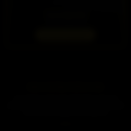
JULIA BECKER
Centro, Goiânia - GO
→
Ver Galeria Completa
ENCONTROVIPS.COM
Conectando você às mais sofisticadas e exclusivas
acompanhantes de luxo, oferecendo experiências únicas
com discrição e elegância incomparáveis.