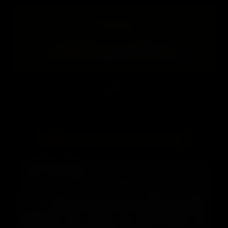
Contato
WhatsApp:
+55 21 93618-2012
E-mail:
anuncio@encontrovips.com
Sobre o Encontro Vips
O
Encontro Vips
é uma plataforma de classificados
online destinada à divulgação de anúncios de
acompanhantes nas principais cidades do Brasil,
incluindo
Rio de Janeiro RJ, São Paulo SP, Belo
Horizonte MG, Recife PE, Florianópolis SC,