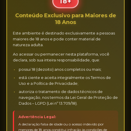
18+
acordos firmados entre as partes. Não
recomendamos o pagamento integral antecipado,
Conteúdo Exclusivo para Maiores de
embora seja prática comum a cobrança de sinal para
18 Anos
reserva de horário. O site não se responsabiliza por
reembolsos, cancelamentos ou eventuais prejuízos.
Este ambiente é destinado exclusivamente a pessoas
maiores de 18 anos e pode conter material de
Reclamações, elogios ou qualquer questão
natureza adulta.
relacionada ao atendimento devem ser tratadas
Ao acessar ou permanecer nesta plataforma, você
diretamente com a anunciante.
declara, sob sua inteira responsabilidade, que:
O Encontro Vips reserva-se o direito de recusar,
possui 18 (dezoito) anos completos ou mais;
suspender ou remover anúncios que não estejam
está ciente e aceita integralmente os Termos de
de acordo com as políticas da plataforma. Em caso
Uso e a Política de Privacidade;
de descumprimento das regras, o anúncio poderá
autoriza o tratamento de dados técnicos de
ser cancelado sem reembolso. A maioria das
navegação, nos termos da Lei Geral de Proteção de
anunciantes ativas passou por critérios rigorosos de
Dados – LGPD (Lei nº 13.709/18).
verificação. Para garantir que a renovação do
Advertência Legal:
anúncio seja realizada pela própria anunciante,
A declaração falsa de idade ou o acesso indevido por
aceitamos pagamentos exclusivamente oriundos
menores de 18 anos constitui infração às condições de