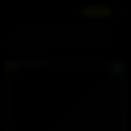
☰
ANUNCIE
Acompanhantes em Goiânia
OUTRAS CIDADES
RJ
SP
MG
PE
SC
RIO DE JANEIRO
SÃO PAULO
BELO HORIZONTE
RECIFE
FLORIANÓPOLIS
CE
ES
FORTALEZA
VITÓRIA