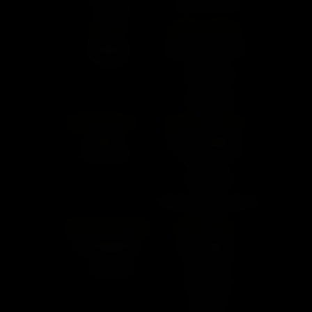
Aldeota
Jardim Camburí
Meireles
GOIÁS
MINAS GERAIS
Goiânia
Belo Horizonte
Centro
Buritis
Carlos Prates
Lourdes
Luxemburgo
Savassi
PERNAMBUCO
RIO DE JANEIRO
Recife
Rio de Janeiro
Boa Viagem
Barra da Tijuca
Catete
Copacabana
Lagoa
Recreio dos Bandeirantes
Tijuca
SANTA CATARINA
SÃO PAULO
Florianópolis
São Paulo
Centro
Aclimação
Continente
Bela Vista
Consolação
Ipiranga
Jardins