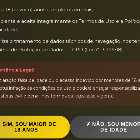
ui 18 (dezoito) anos completos ou mais;
 ciente e aceita integralmente os Termos de Uso e a Polític
acidade;
riza o tratamento de dados técnicos de navegação, nos te
Geral de Proteção de Dados – LGPD (Lei nº 13.709/18).
rtência Legal:
claração falsa de idade ou o acesso indevido por menores de 18 
itui infração às condições de uso e poderá ensejar responsabiliz
sferas civil e penal, nos termos da legislação vigente.
MEL LIMA
Moema, São Paulo - SP
 SIM, SOU MAIOR DE
✗ NÃO, SOU MENO
18 ANOS
DE IDADE