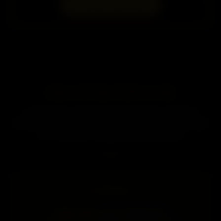
→
Ver Galeria Completa
ENCONTROVIPS.COM
Conectando você às mais sofisticadas e exclusivas
acompanhantes de luxo, oferecendo experiências únicas
com discrição e elegância incomparáveis.
Contato
WhatsApp:
+55 21 93618-2012
E-mail:
anuncio@encontrovips.com