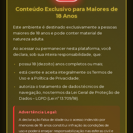
Conteúdo Exclusivo para Maiores de
Todas as anunciantes são maiores de 18 anos,
18 Anos
atuam de forma independente e não possuem
qualquer vínculo empregatício, societário ou
Este ambiente é destinado exclusivamente a pessoas
contratual com o site, além da contratação do
maiores de 18 anos e pode conter material de
natureza adulta.
espaço publicitário pelo período escolhido. As
condições de atendimento, preços cobrados e os
Ao acessar ou permanecer nesta plataforma, você
declara, sob sua inteira responsabilidade, que:
serviços oferecidos são definidos exclusivamente
pela anunciante.
possui 18 (dezoito) anos completos ou mais;
está ciente e aceita integralmente os Termos de
Os atendimentos são negociados diretamente
Uso e a Política de Privacidade;
entre usuários e anunciantes, sem qualquer
autoriza o tratamento de dados técnicos de
intermediação do Encontro Vips. O site não tem
navegação, nos termos da Lei Geral de Proteção de
conhecimento, controle ou responsabilidade sobre
Dados – LGPD (Lei nº 13.709/18).
acordos firmados entre as partes. Não
recomendamos o pagamento integral antecipado,
Advertência Legal:
embora seja prática comum a cobrança de sinal para
A declaração falsa de idade ou o acesso indevido por
menores de 18 anos constitui infração às condições de
reserva de horário. O site não se responsabiliza por
uso e poderá ensejar responsabilização nas esferas civil e