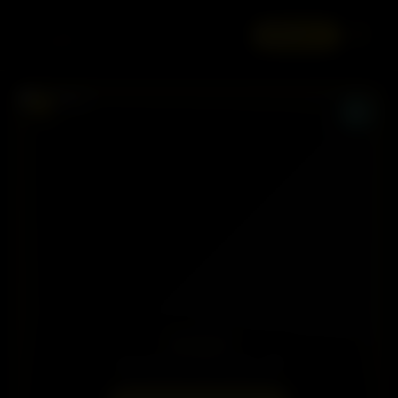
☰
ANUNCIE
HONEY
Vila Matilde, São Paulo - SP