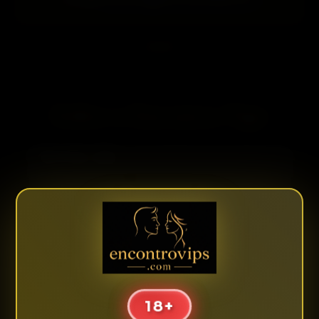
Sobre o Encontro Vips
O
Encontro Vips
é uma plataforma de classificados
online destinada à divulgação de anúncios de
acompanhantes nas principais cidades do Brasil,
incluindo
Rio de Janeiro RJ, São Paulo SP, Belo
Horizonte MG, Florianópolis SC, Goiânia GO,
Fortaleza
e em expansão para outras localidades.
Cada perfil publicado é de responsabilidade exclusiva
da própria anunciante, incluindo textos, imagens,
valores, horários e informações apresentadas no
18+
anúncio.