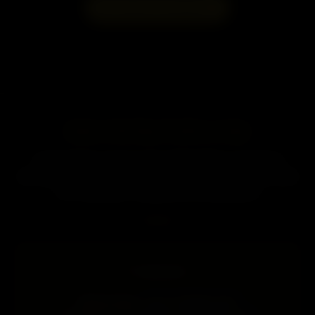
→
Ver Galeria Completa
ENCONTROVIPS.COM
Conectando você às mais sofisticadas e exclusivas
acompanhantes de luxo, oferecendo experiências únicas
com discrição e elegância incomparáveis.
Contato
WhatsApp:
+55 21 93618-2012
E-mail:
anuncio@encontrovips.com