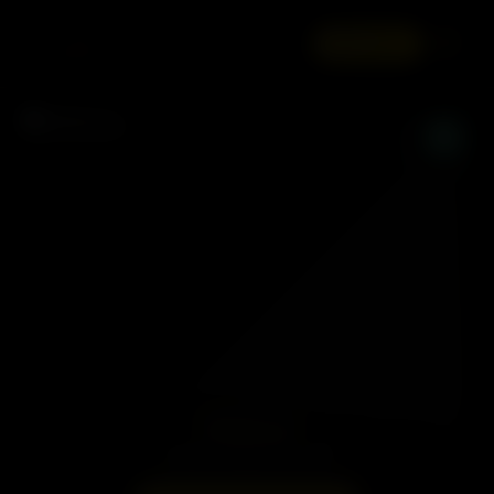
☰
ANUNCIE
PÉROLA
Centro, Cabo Frio - RJ