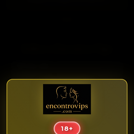
Sobre o Encontro Vips
O
Encontro Vips
é uma plataforma de classificados
online destinada à divulgação de anúncios de
acompanhantes nas principais cidades do Brasil,
incluindo
São Paulo SP, Rio de Janeiro RJ, Belo
Horizonte MG, Florianópolis SC, Fortaleza CE,
Cabo Frio
e em expansão para outras localidades.
Cada perfil publicado é de responsabilidade exclusiva
da própria anunciante, incluindo textos, imagens,
valores, horários e informações apresentadas no
18+
anúncio.