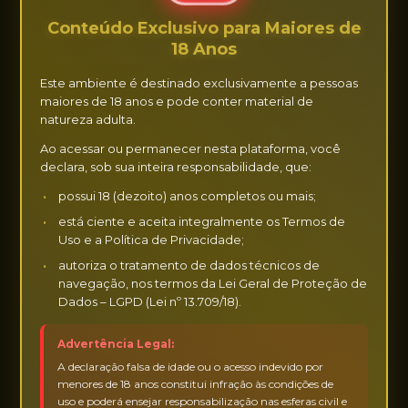
Conteúdo Exclusivo para Maiores de
Todas as anunciantes são maiores de 18 anos,
18 Anos
atuam de forma independente e não possuem
qualquer vínculo empregatício, societário ou
Este ambiente é destinado exclusivamente a pessoas
contratual com o site, além da contratação do
maiores de 18 anos e pode conter material de
natureza adulta.
espaço publicitário pelo período escolhido. As
condições de atendimento, preços cobrados e os
Ao acessar ou permanecer nesta plataforma, você
declara, sob sua inteira responsabilidade, que:
serviços oferecidos são definidos exclusivamente
pela anunciante.
possui 18 (dezoito) anos completos ou mais;
está ciente e aceita integralmente os Termos de
Os atendimentos são negociados diretamente
Uso e a Política de Privacidade;
entre usuários e anunciantes, sem qualquer
autoriza o tratamento de dados técnicos de
intermediação do Encontro Vips. O site não tem
navegação, nos termos da Lei Geral de Proteção de
conhecimento, controle ou responsabilidade sobre
Dados – LGPD (Lei nº 13.709/18).
acordos firmados entre as partes. Não
recomendamos o pagamento integral antecipado,
Advertência Legal:
embora seja prática comum a cobrança de sinal para
A declaração falsa de idade ou o acesso indevido por
menores de 18 anos constitui infração às condições de
reserva de horário. O site não se responsabiliza por
uso e poderá ensejar responsabilização nas esferas civil e